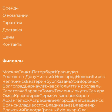
Бренд
О компании
Гарантия
Доставка
Цены
Контакты
Филиалы
Москва
Санкт-Петербург
Краснодар
Ростов-на-Дону
Нижний Новгород
Новосибирск
Челябинск
Екатеринбург
Казань
Уфа
Воронеж
Волгоград
Барнаул
Ижевск
Тольятти
Ярославль
Саратов
Хабаровск
Томск
Тюмень
Иркутск
Самара
Омск
Красноярск
Пермь
Ульяновск
Киров
Архангельск
Астрахань
Белгород
Благовещенск
Брянск
Владивосток
Владикавказ
Владимир
Волжский
Вологда
Грозный
Йошкар-Ола