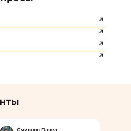
енты
Смирнов Павел