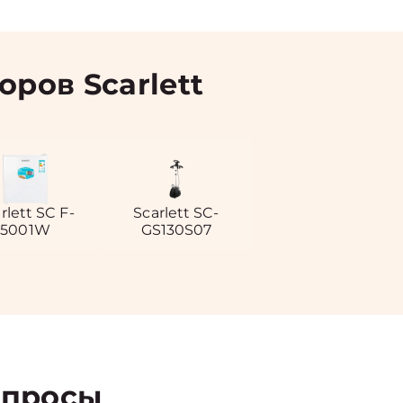
ров Scarlett
rlett SC F-
Scarlett SC-
5001W
GS130S07
просы