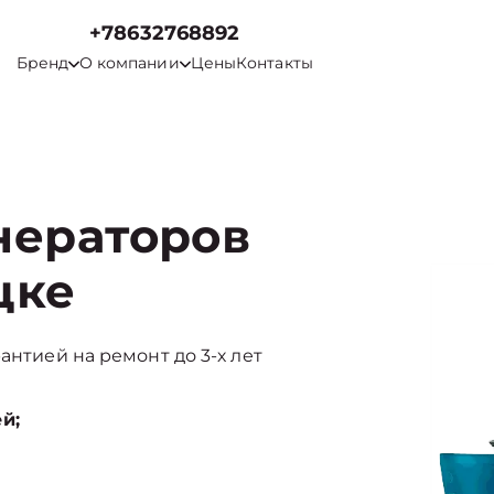
+78632768892
Бренд
О компании
Цены
Контакты
нераторов
цке
антией на ремонт до 3-х лет
й;