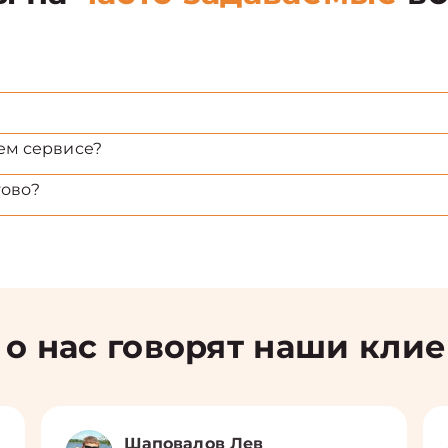
ем сервисе?
тово?
 о нас говорят наши кли
Шаповалов Лев