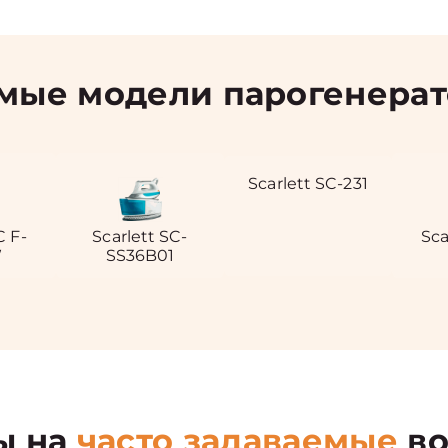
ые модели парогенерато
Scarlett SC-231
C F-
Scarlett SC-
Sca
W
SS36B01
ы на
часто задаваемые
во