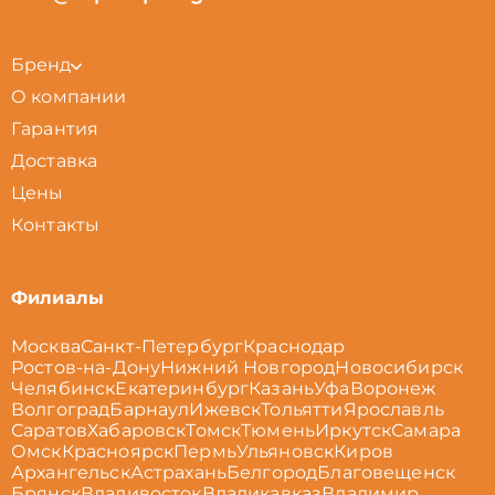
Бренд
О компании
Гарантия
Доставка
Цены
Контакты
Филиалы
Москва
Санкт-Петербург
Краснодар
Ростов-на-Дону
Нижний Новгород
Новосибирск
Челябинск
Екатеринбург
Казань
Уфа
Воронеж
Волгоград
Барнаул
Ижевск
Тольятти
Ярославль
Саратов
Хабаровск
Томск
Тюмень
Иркутск
Самара
Омск
Красноярск
Пермь
Ульяновск
Киров
Архангельск
Астрахань
Белгород
Благовещенск
Брянск
Владивосток
Владикавказ
Владимир